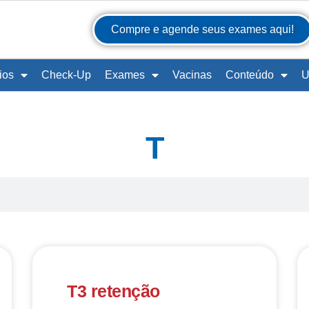
Compre e agende seus exames aqui!
ios
Check-Up
Exames
Vacinas
Conteúdo
U
T
T3 retenção