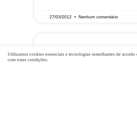
27/03/2012
Nenhum comentário
Tireoglobulina,
Utilizamos cookies essenciais e tecnologias semelhantes de acordo 
com estas condições.
anticorpos anti
Comentários Imunoglobulinas
circulantes dirigidas contra a
tireoglobulina estão presentes em
pacientes com tireoidite de Hashimoto
e, em uma menor extensão, na
Doença de Graves. Anticorpos
READ MORE »