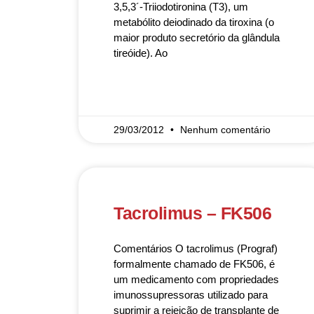
3,5,3´-Triiodotironina (T3), um
metabólito deiodinado da tiroxina (o
maior produto secretório da glândula
tireóide). Ao
READ MORE »
29/03/2012
Nenhum comentário
Tacrolimus – FK506
Comentários O tacrolimus (Prograf)
formalmente chamado de FK506, é
um medicamento com propriedades
imunossupressoras utilizado para
suprimir a rejeição de transplante de