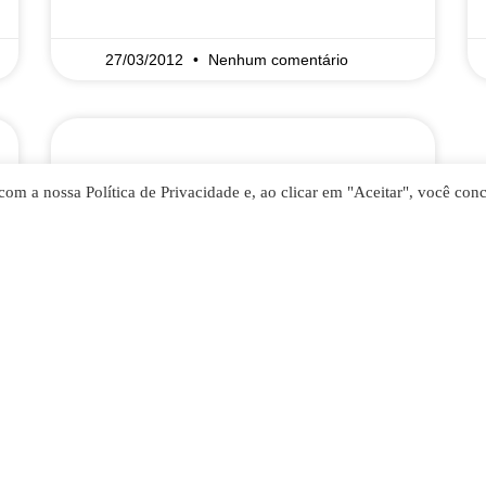
27/03/2012
Nenhum comentário
Tireoglobulina em
com a nossa Política de Privacidade e, ao clicar em "Aceitar", você con
aspirado cervical
Comentários A tireoglobulina é uma
glicoproteína produzida apenas pela
glândula tireóide. O principal uso
clínico da dosagem da tireoglobulina é
a monitorização do sucesso
terapêutico
READ MORE »