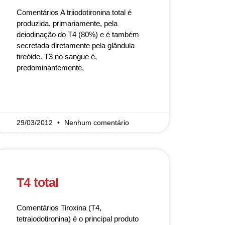
Comentários A triiodotironina total é
produzida, primariamente, pela
deiodinação do T4 (80%) e é também
secretada diretamente pela glândula
tireóide. T3 no sangue é,
predominantemente,
READ MORE »
29/03/2012
Nenhum comentário
T4 total
Comentários Tiroxina (T4,
tetraiodotironina) é o principal produto