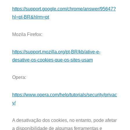
https://support.google.com/chrome/answer/95647?
hl=pt-BR&hlrm=pt
Mozila Firefox:
https://support.mozilla.org/pt-BR/kb/ative-e-
desative-os-cookies-que-os-sites-usam
Opera:
https://www.opera.com/help/tutorials/security/privac
y/
A desativação dos cookies, no entanto, pode afetar
a disponibilidade de algumas ferramentas e