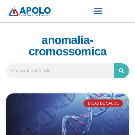
anomalia-
cromossomica
DICAS DE SAÚDE