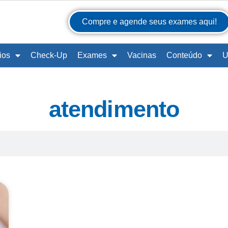
Compre e agende seus exames aqui!
ios
Check-Up
Exames
Vacinas
Conteúdo
U
atendimento