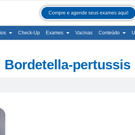
Compre e agende seus exames aqui!
ios
Check-Up
Exames
Vacinas
Conteúdo
U
Bordetella-pertussis