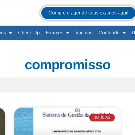
Compre e agende seus exames aqui!
ios
Check-Up
Exames
Vacinas
Conteúdo
U
compromisso
NOTÍCIAS