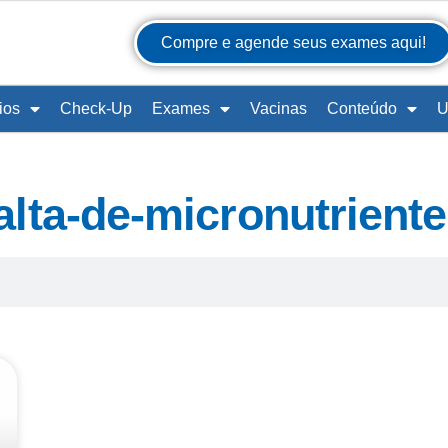
Compre e agende seus exames aqui!
ios
Check-Up
Exames
Vacinas
Conteúdo
U
alta-de-micronutrient