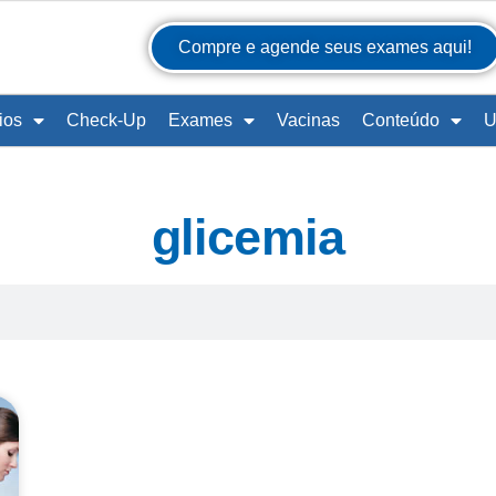
Compre e agende seus exames aqui!
ios
Check-Up
Exames
Vacinas
Conteúdo
U
glicemia