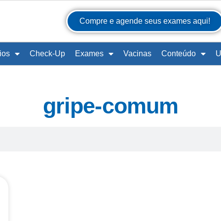
Compre e agende seus exames aqui!
ios
Check-Up
Exames
Vacinas
Conteúdo
U
gripe-comum