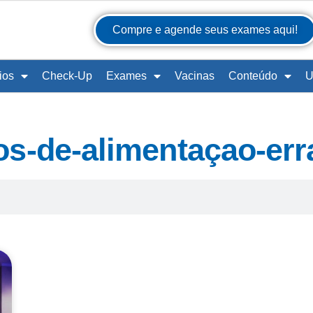
Compre e agende seus exames aqui!
ios
Check-Up
Exames
Vacinas
Conteúdo
U
os-de-alimentaçao-err