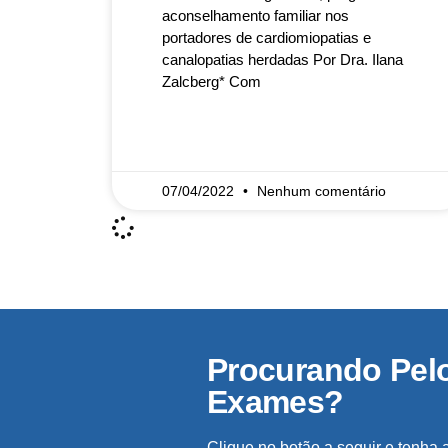
aconselhamento familiar nos
portadores de cardiomiopatias e
canalopatias herdadas Por Dra. Ilana
Zalcberg* Com
READ MORE »
07/04/2022
Nenhum comentário
Procurando Pel
Exames?
Clique no botão a seguir e tenha 