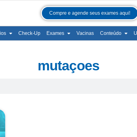
Compre e agende seus exames aqui!
ios
Check-Up
Exames
Vacinas
Conteúdo
U
mutaçoes