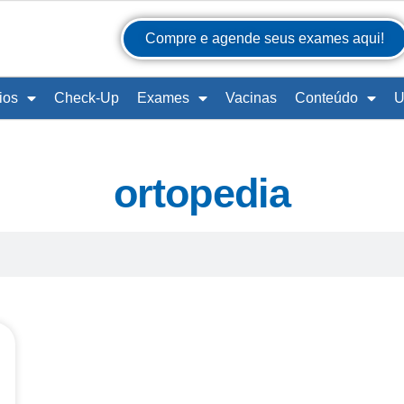
Compre e agende seus exames aqui!
ios
Check-Up
Exames
Vacinas
Conteúdo
U
ortopedia