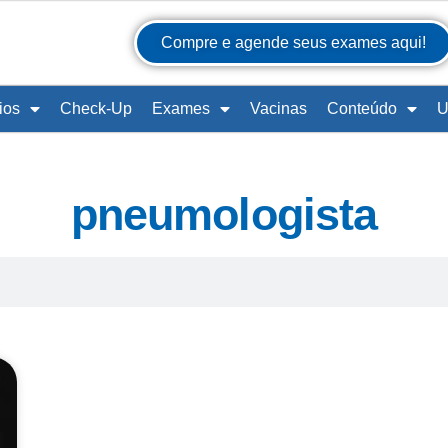
Compre e agende seus exames aqui!
ios
Check-Up
Exames
Vacinas
Conteúdo
U
pneumologista