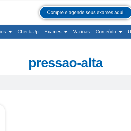
Compre e agende seus exames aqui!
ios
Check-Up
Exames
Vacinas
Conteúdo
U
pressao-alta