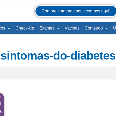
Compre e agende seus exames aqui!
ios
Check-Up
Exames
Vacinas
Conteúdo
U
sintomas-do-diabetes