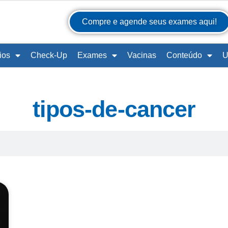
Compre e agende seus exames aqui!
ios
Check-Up
Exames
Vacinas
Conteúdo
U
tipos-de-cancer