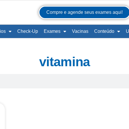
Compre e agende seus exames aqui!
ios
Check-Up
Exames
Vacinas
Conteúdo
U
vitamina