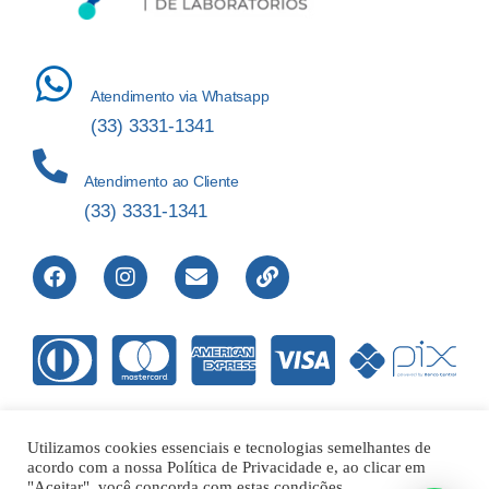
Atendimento via Whatsapp
(33) 3331-1341
Atendimento ao Cliente
(33) 3331-1341
Utilizamos cookies essenciais e tecnologias semelhantes de
acordo com a nossa Política de Privacidade e, ao clicar em
Direitos Reservados © 2012-2022 Laboratório de Análises Apolo
"Aceitar", você concorda com estas condições.