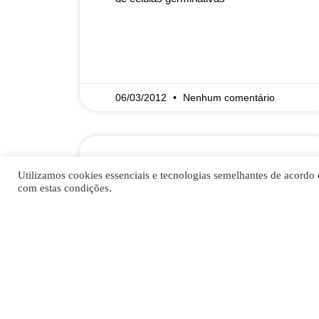
READ MORE »
06/03/2012
Nenhum comentário
Utilizamos cookies essenciais e tecnologias semelhantes de acordo 
Aldosterona
com estas condições.
Comentários A aldosterona é
secretada pela glândula adrenal. A sua
produção é regulada pelo sistema
renina-angiotensina. Elevações
ocorrem no hiperaldosteronismo
primário e secundário, dieta pobre