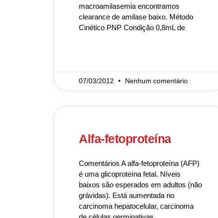
macroamilasemia encontramos
clearance de amilase baixo. Método
Cinético PNP Condição 0,8mL de
READ MORE »
07/03/2012
Nenhum comentário
Alfa-fetoproteína
Comentários A alfa-fetoproteína (AFP)
é uma glicoproteína fetal. Níveis
baixos são esperados em adultos (não
grávidas). Está aumentada no
carcinoma hepatocelular, carcinoma
de células germinativas