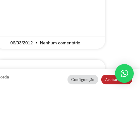
READ MORE »
06/03/2012
Nenhum comentário
corda
Agregação
Configuração
Aceitar Todos
plaquetária
Comentários O teste está indicado na
investigação das anormalidades
funcionais (qualitativas) das plaquetas,
tanto congênitas quanto adquiridas
(uso de aspirina, uremia, gamopatias
monoclonais). Nos testes