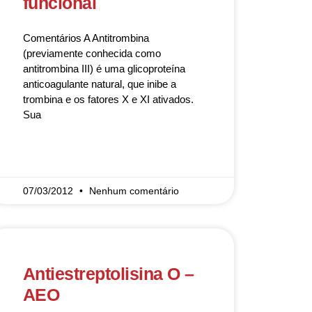
funcional
Comentários A Antitrombina
(previamente conhecida como
antitrombina III) é uma glicoproteína
anticoagulante natural, que inibe a
trombina e os fatores X e XI ativados.
Sua
READ MORE »
07/03/2012
Nenhum comentário
Antiestreptolisina O –
AEO