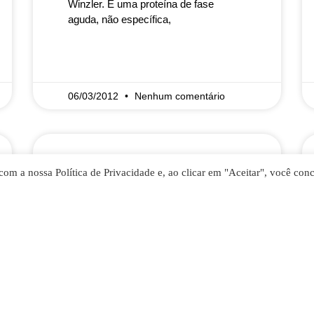
Winzler. É uma proteína de fase
aguda, não específica,
READ MORE »
06/03/2012
Nenhum comentário
com a nossa Política de Privacidade e, ao clicar em "Aceitar", você con
Aldolase
Comentários Essa enzima é utilizada
na avaliação dos quadros de fraqueza
muscular. Níveis elevados são
encontrados nas fases iniciais das
doenças musculares como distrofia
muscular