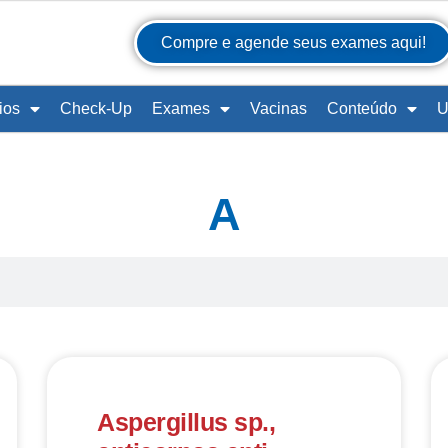
Compre e agende seus exames aqui!
ios
Check-Up
Exames
Vacinas
Conteúdo
U
A
Aspergillus sp.,