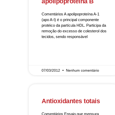
apolipoproteína B
Comentários A apolipoproteína A-1
(apo A-I) é o principal componente
protéico da partícula HDL. Participa da
remoção do excesso de colesterol dos
tecidos, sendo responsável
READ MORE »
07/03/2012
Nenhum comentário
Antioxidantes totais
Comentários Ensaio que mensura