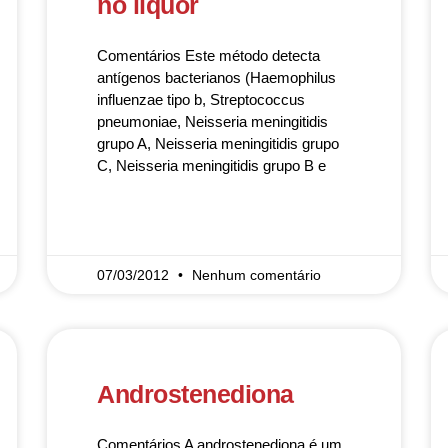
no líquor
Comentários Este método detecta
antígenos bacterianos (Haemophilus
influenzae tipo b, Streptococcus
pneumoniae, Neisseria meningitidis
grupo A, Neisseria meningitidis grupo
C, Neisseria meningitidis grupo B e
READ MORE »
07/03/2012
Nenhum comentário
Androstenediona
Comentários A androstenediona é um