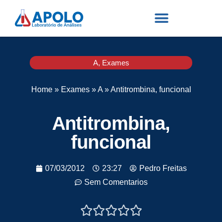
A
,
Exames
Home
»
Exames
»
A
»
Antitrombina, funcional
Antitrombina,
funcional
07/03/2012
23:27
Pedro Freitas
Sem Comentarios




