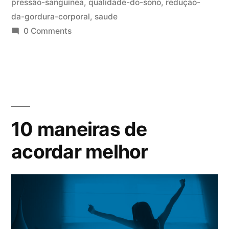
pressão-sanguínea
,
qualidade-do-sono
,
reduçao-
da-gordura-corporal
,
saude
0 Comments
10 maneiras de
acordar melhor