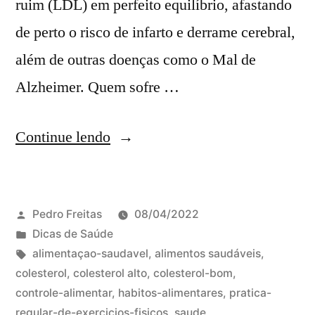
ruim (LDL) em perfeito equilíbrio, afastando
de perto o risco de infarto e derrame cerebral,
além de outras doenças como o Mal de
Alzheimer. Quem sofre …
Continue lendo
Pedro Freitas
08/04/2022
Dicas de Saúde
alimentaçao-saudavel
,
alimentos saudáveis
,
colesterol
,
colesterol alto
,
colesterol-bom
,
controle-alimentar
,
habitos-alimentares
,
pratica-
regular-de-exercicios-fisicos
,
saude