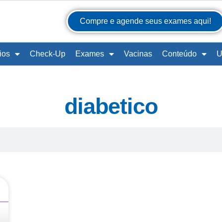
Compre e agende seus exames aqui!
ios
Check-Up
Exames
Vacinas
Conteúdo
U
diabetico