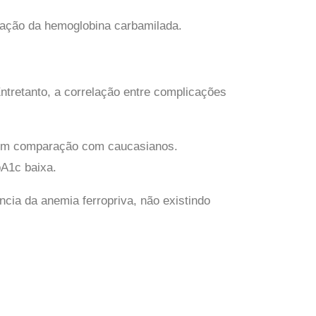
mação da hemoglobina carbamilada.
ntretanto, a correlação entre complicações
s em comparação com caucasianos.
A1c baixa.
cia da anemia ferropriva, não existindo