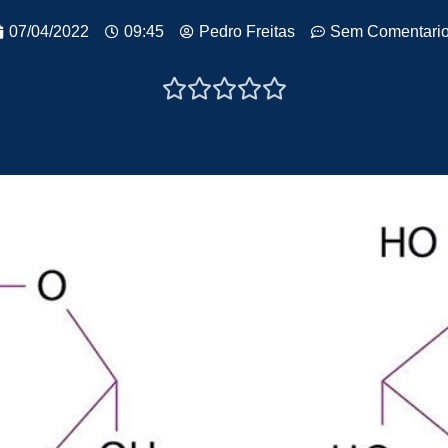
07/04/2022
09:45
Pedro Freitas
Sem Comentari




