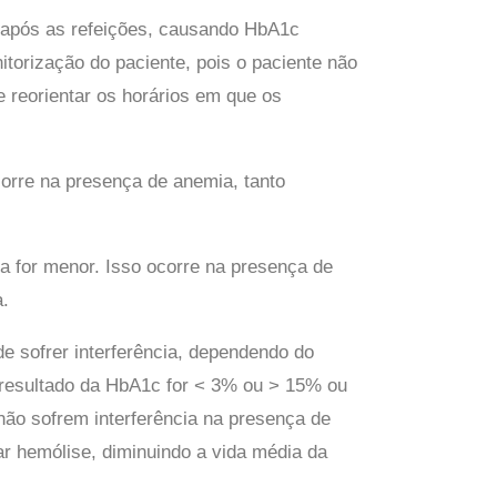
o após as refeições, causando HbA1c
torização do paciente, pois o paciente não
 reorientar os horários em que os
corre na presença de anemia, tanto
 for menor. Isso ocorre na presença de
a.
e sofrer interferência, dependendo do
o resultado da HbA1c for < 3% ou > 15% ou
não sofrem interferência na presença de
 hemólise, diminuindo a vida média da