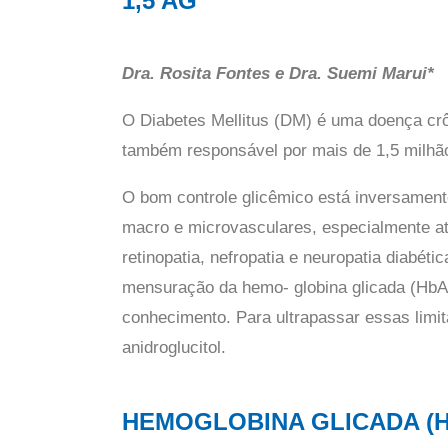
1,5 AG
Dra. Rosita Fontes e Dra. Suemi Marui*
O Diabetes Mellitus (DM) é uma doença cr
também responsável por mais de 1,5 milhã
O bom controle glicêmico está inversamen
macro e microvasculares, especialmente at
retinopatia, nefropatia e neuropatia diabét
mensuração da hemo- globina glicada (HbA1
conhecimento. Para ultrapassar essas limit
anidroglucitol.
HEMOGLOBINA GLICADA (