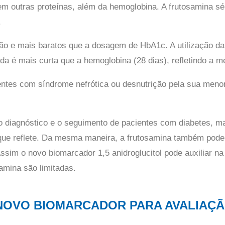
 outras proteínas, além da hemoglobina. A frutosamina sér
.
ão e mais baratos que a dosagem de HbA1c. A utilização da
da é mais curta que a hemoglobina (28 dias), refletindo a m
entes com síndrome nefrótica ou desnutrição pela sua meno
o diagnóstico e o seguimento de pacientes com diabetes, 
o que reflete. Da mesma maneira, a frutosamina também pode
sim o novo biomarcador 1,5 anidroglucitol pode auxiliar na
amina são limitadas.
 NOVO BIOMARCADOR PARA AVALIAÇÃ