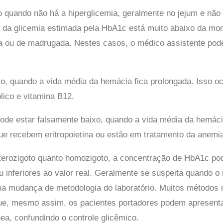
o quando não há a hiperglicemia, geralmente no jejum e nã
 da glicemia estimada pela HbA1c está muito abaixo da moni
ia ou de madrugada. Nestes casos, o médico assistente pode
o, quando a vida média da hemácia fica prolongada. Isso o
ólico e vitamina B12.
de estar falsamente baixo, quando a vida média da hemácia
ue recebem eritropoietina ou estão em tratamento da anemi
terozigoto quanto homozigoto, a concentração de HbA1c pod
u inferiores ao valor real. Geralmente se suspeita quando 
na mudança de metodologia do laboratório. Muitos métodos 
e, mesmo assim, os pacientes portadores podem apresentar
a, confundindo o controle glicêmico.