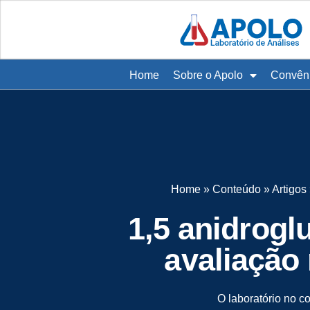
Home
Sobre o Apolo
Convên
Home
»
Conteúdo
»
Artigos
1,5 anidrogl
avaliação
O laboratório no c