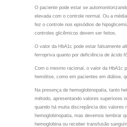
O paciente pode estar se automonitorizand
elevada com o controle normal. Ou a média
fez o controle nos episódios de hipoglicem
controles glicêmicos devem ser feitos.
O valor da HbA1c pode estar falsamente alt
ferropriva quanto por deficiência de ácido f
Com o mesmo racional, o valor da HbA1c po
hemólise, como em pacientes em diálise, q
Na presença de hemoglobinopatia, tanto he
método, apresentando valores superiores o
quando há muita discrepância dos valores 
hemoglobinopatia, mas devemos lembrar qu
hemoglobina ou receber transfusão sanguíne