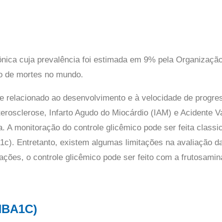
ônica cuja prevalência foi estimada em 9% pela Organizaç
o de mortes no mundo.
te relacionado ao desenvolvimento e à velocidade de progr
erosclerose, Infarto Agudo do Miocárdio (IAM) e Acidente 
ica. A monitoração do controle glicêmico pode ser feita clas
c). Entretanto, existem algumas limitações na avaliação d
ações, o controle glicêmico pode ser feito com a frutosami
HBA1C)