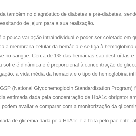
da também no diagnóstico de diabetes e pré-diabetes, sendo
essitando de jejum para a sua realização.
a pouca variação intraindividual e poder ser coletado em q
ssa a membrana celular da hemácia e se liga à hemoglobina 
se no sangue. Cerca de 1% das hemácias são destruídas e f
 sofre é dinâmica e é proporcional à concentração de glico
igação, a vida média da hemácia e o tipo de hemoglobina i
 NGSP (National Glycohemoglobin Standardization Program)
édia estimada dada pela concentração de HbA1c obrigatori
e podem avaliar e comparar com a monitorização da glicemi
mada de glicemia dada pela HbA1c e a feita pelo paciente,