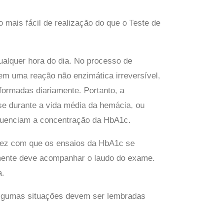
 mais fácil de realização do que o Teste de
ualquer hora do dia. No processo de
em uma reação não enzimática irreversível,
ormadas diariamente. Portanto, a
se durante a vida média da hemácia, ou
nfluenciam a concentração da HbA1c.
 fez com que os ensaios da HbA1c se
amente deve acompanhar o laudo do exame.
a.
 algumas situações devem ser lembradas