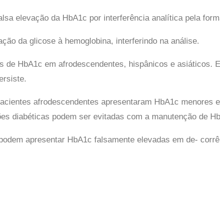
lsa elevação da HbA1c por interferência analítica pela for
ação da glicose à hemoglobina, interferindo na análise.
s de HbA1c em afrodescendentes, hispânicos e asiáticos. E
rsiste.
os pacientes afrodescendentes apresentaram HbA1c menore
ões diabéticas podem ser evitadas com a manutenção de Hb
 podem apresentar HbA1c falsamente elevadas em de- corrên