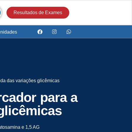
Resultados de Exames
nidades
ida das variações glicêmicas
rcador para a
glicêmicas
rutosamina e 1,5 AG