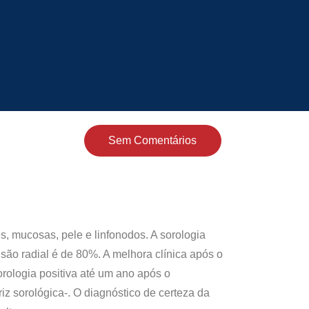
Sem Comentários
 mucosas, pele e linfonodos. A sorologia
são radial é de 80%. A melhora clínica após o
rologia positiva até um ano após o
iz sorológica-. O diagnóstico de certeza da