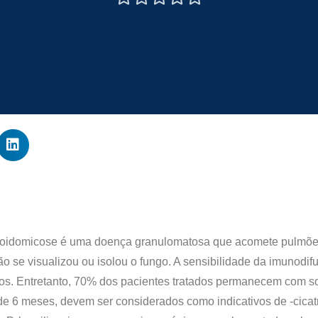
ioidomicose é uma doença granulomatosa que acomete pulmões,
 se visualizou ou isolou o fungo. A sensibilidade da imunodifu
os. Entretanto, 70% dos pacientes tratados permanecem com so
 de 6 meses, devem ser considerados como indicativos de -cicatr