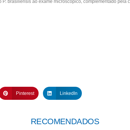
 P. brasiliensis ao exame microscópico, complementado pela cu
Pinterest
LinkedIn
RECOMENDADOS