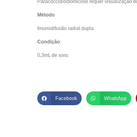
Paracoccidioidomicose requer visualização do
Método
Imunodifusão radial dupla
Condição
0,3mL de soro.
Facebook
WhatsApp