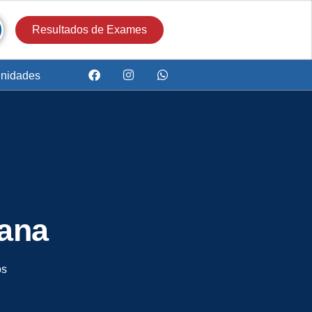
Resultados de Exames
nidades
cana
os