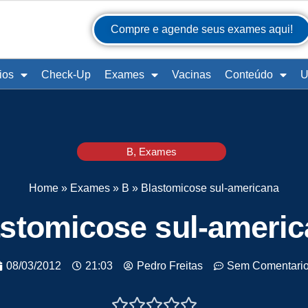
Compre e agende seus exames aqui!
ios
Check-Up
Exames
Vacinas
Conteúdo
U
B
,
Exames
Home
»
Exames
»
B
»
Blastomicose sul-americana
stomicose sul-ameri
08/03/2012
21:03
Pedro Freitas
Sem Comentari




