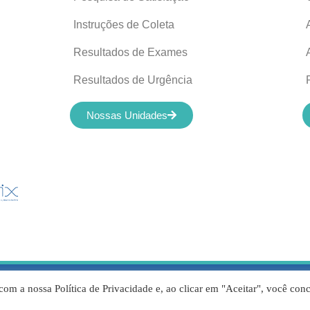
Instruções de Coleta
Resultados de Exames
Resultados de Urgência
Nossas Unidades
servados © 2012-2022 Laboratório de Análises Apolo Ltda – 00.421.6
com a nossa Política de Privacidade e, ao clicar em "Aceitar", você con
Responsável Técnico – Dr. Flavio Reis de Abreu CRFMG14317