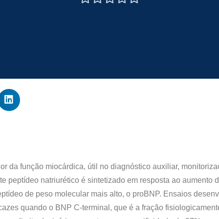
r da função miocárdica, útil no diagnóstico auxiliar, monitoriz
ste peptídeo natriurético é sintetizado em resposta ao aumento
ptídeo de peso molecular mais alto, o proBNP. Ensaios desenv
zes quando o BNP C-terminal, que é a fração fisiologicamente