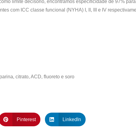
omo limite decisório, encontramos especificidade de 97% para
es com ICC classe funcional (NYHA) I, II, III e IV respectivame
rina, citrato, ACD, fluoreto e soro
Pinterest
LinkedIn