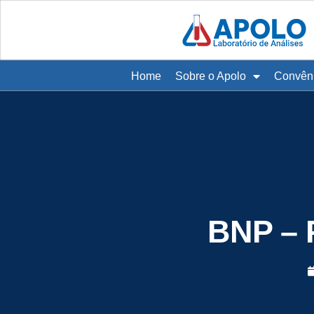
Home
Sobre o Apolo
Convên
BNP – P