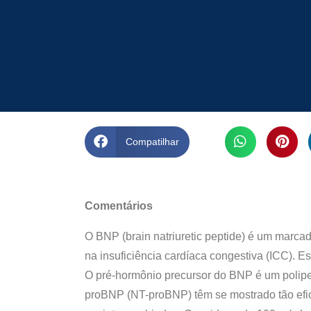
Compatilhar
Comentários
O BNP (brain natriuretic peptide) é um marcado
na insuficiência cardíaca congestiva (ICC). E
O pré-hormônio precursor do BNP é um polipe
proBNP (NT-proBNP) têm se mostrado tão efica