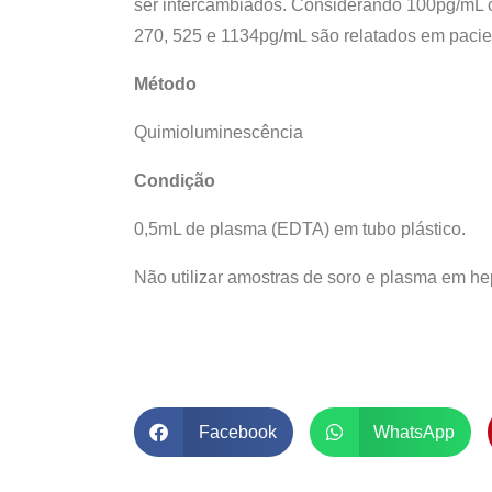
ser intercambiados. Considerando 100pg/mL c
270, 525 e 1134pg/mL são relatados em pacient
Método
Quimioluminescência
Condição
0,5mL de plasma (EDTA) em tubo plástico.
Não utilizar amostras de soro e plasma em hepa
Facebook
WhatsApp