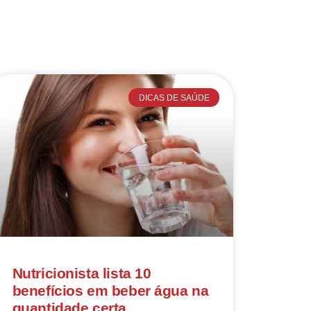
DICAS DE SAÚDE
Nutricionista lista 10
benefícios em beber água na
quantidade certa