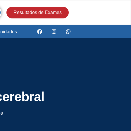
Resultados de Exames
nidades
cerebral
os