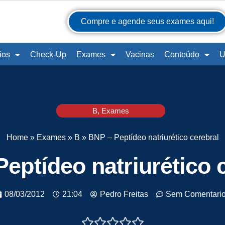
Compre e agende seus exames aqui!
ios
Check-Up
Exames
Vacinas
Conteúdo
U
B
,
Exames
Home
»
Exames
»
B
»
BNP – Peptídeo natriurético cerebral
eptídeo natriurético 
08/03/2012
21:04
Pedro Freitas
Sem Comentari




