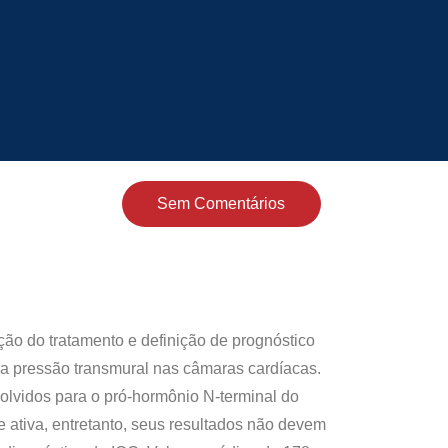
Sem Comentários
ação do tratamento e definição de prognóstico
 da pressão transmural nas câmaras cardíacas.
olvidos para o pró-hormônio N-terminal do
 ativa, entretanto, seus resultados não devem