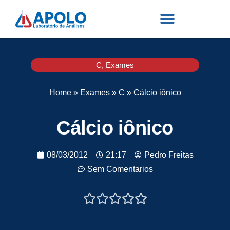
C
,
Exames
Home
»
Exames
»
C
»
Cálcio iônico
Cálcio iônico
08/03/2012
21:17
Pedro Freitas
Sem Comentarios




