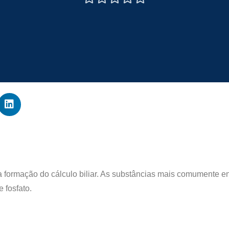
 formação do cálculo biliar. As substâncias mais comumente en
e fosfato.