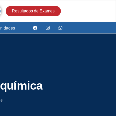
Resultados de Exames
nidades
e química
os