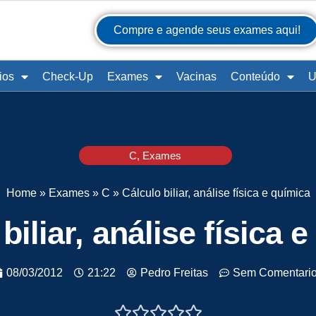
Compre e agende seus exames aqui!
ios
Check-Up
Exames
Vacinas
Conteúdo
U
C
,
Exames
Home
»
Exames
»
C
»
Cálculo biliar, análise física e química
biliar, análise física 
08/03/2012
21:22
Pedro Freitas
Sem Comentari




