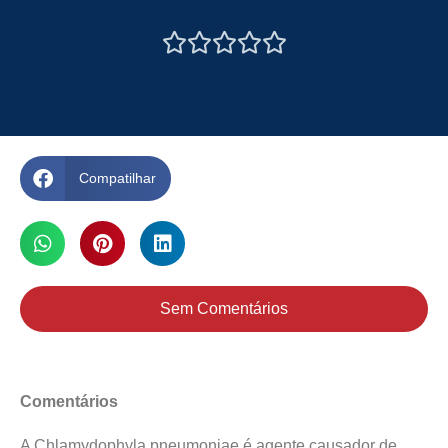





Compatilhar
Sem Comentários
Comentários
A Chlamydophyla pneumoniae é agente causador de