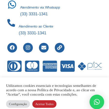
Atendimento via Whatsapp
(33) 3331-1341
Atendimento ao Cliente
(33) 3331-1341
Utilizamos cookies essenciais e tecnologias semelhantes de
acordo com a nossa Política de Privacidade e, ao clicar em
Direitos Reservados © 2012-2022 Laboratório de Análises Apolo
"Aceitar", você concorda com estas condições.
Ltda – 00.421.604/0001-01 |
Configuração
Aceitar Todos
Responsável Técnico – Dr. Flavio Reis de Abreu CRFMG14317