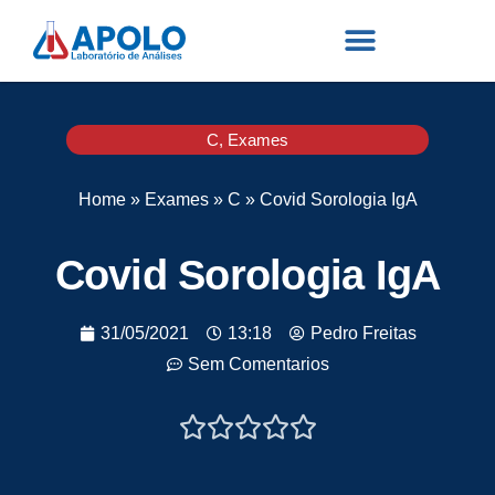
C
,
Exames
Home
»
Exames
»
C
»
Covid Sorologia IgA
Covid Sorologia IgA
31/05/2021
13:18
Pedro Freitas
Sem Comentarios




