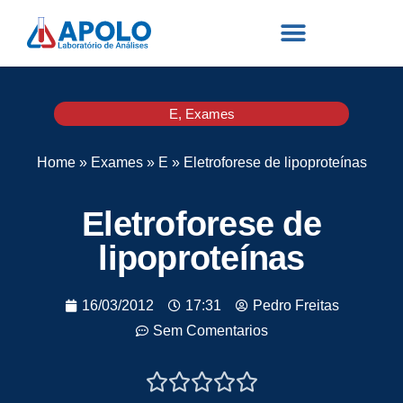
E
,
Exames
Home
»
Exames
»
E
»
Eletroforese de lipoproteínas
Eletroforese de
lipoproteínas
16/03/2012
17:31
Pedro Freitas
Sem Comentarios




