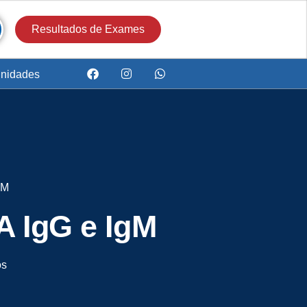
Resultados de Exames
nidades
gM
A IgG e IgM
os