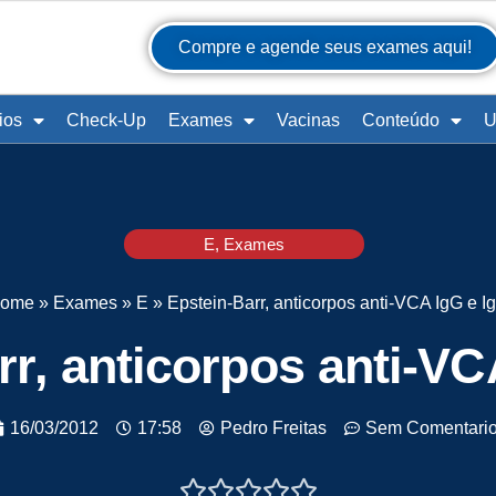
Compre e agende seus exames aqui!
ios
Check-Up
Exames
Vacinas
Conteúdo
U
E
,
Exames
ome
»
Exames
»
E
»
Epstein-Barr, anticorpos anti-VCA IgG e I
rr, anticorpos anti-VC
16/03/2012
17:58
Pedro Freitas
Sem Comentari




