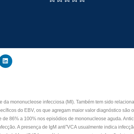
nte da mononucleose infecciosa (MI). Também tem sido relacion
pecíficos do EBV, os que agregam maior valor diagnóstico são o
de de 86% a 100% nos episódios de mononucleose aguda. Antic
nfecção. A presença de IgM anti”VCA usualmente indica infecçã