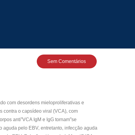
Sem Comentários
ado com desordens mieloproliferativas e
s contra o capsídeo viral (VCA), com
orpos anti”VCA IgM e IgG tornam”se
o aguda pelo EBV, entretanto, infecção aguda