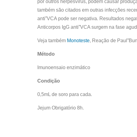
por outros herpesvírus, podem causar produçã
também são citados em outras infecções recen
anti”VCA pode ser negativa. Resultados negat
Anticorpos IgG anti”VCA surgem na fase aguda
Veja também
Monoteste
, Reação de Paul”Bun
Método
Imunoensaio enzimático
Condição
0,5mL de soro para cada.
Jejum Obrigatório 8h.