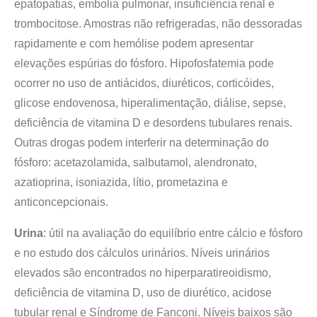
epatopatias, embolia pulmonar, insuficiência renal e
trombocitose. Amostras não refrigeradas, não dessoradas
rapidamente e com hemólise podem apresentar
elevações espúrias do fósforo. Hipofosfatemia pode
ocorrer no uso de antiácidos, diuréticos, corticóides,
glicose endovenosa, hiperalimentação, diálise, sepse,
deficiência de vitamina D e desordens tubulares renais.
Outras drogas podem interferir na determinação do
fósforo: acetazolamida, salbutamol, alendronato,
azatioprina, isoniazida, lítio, prometazina e
anticoncepcionais.
Urina
: útil na avaliação do equilíbrio entre cálcio e fósforo
e no estudo dos cálculos urinários. Níveis urinários
elevados são encontrados no hiperparatireoidismo,
deficiência de vitamina D, uso de diurético, acidose
tubular renal e Síndrome de Fanconi. Níveis baixos são