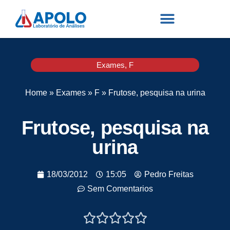
Exames
,
F
Home
»
Exames
»
F
»
Frutose, pesquisa na urina
Frutose, pesquisa na
urina
18/03/2012
15:05
Pedro Freitas
Sem Comentarios




