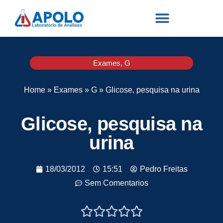
Exames
,
G
Home
»
Exames
»
G
»
Glicose, pesquisa na urina
Glicose, pesquisa na
urina
18/03/2012
15:51
Pedro Freitas
Sem Comentarios




