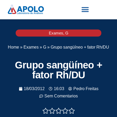
Exames
,
G
Home
»
Exames
»
G
»
Grupo sangüíneo + fator Rh/DU
Grupo sangüíneo +
fator Rh/DU
18/03/2012
16:03
Pedro Freitas
Sem Comentarios




