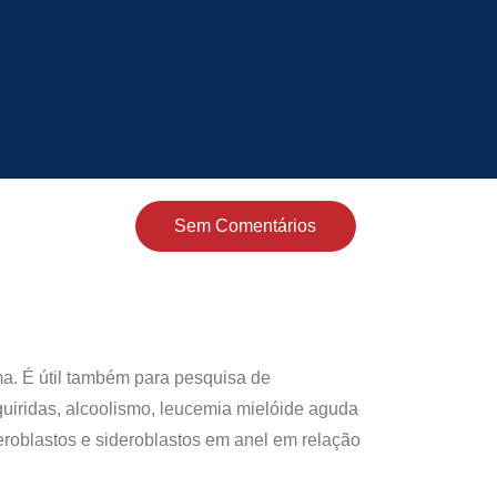
Sem Comentários
ma. É útil também para pesquisa de
quiridas, alcoolismo, leucemia mielóide aguda
deroblastos e sideroblastos em anel em relação