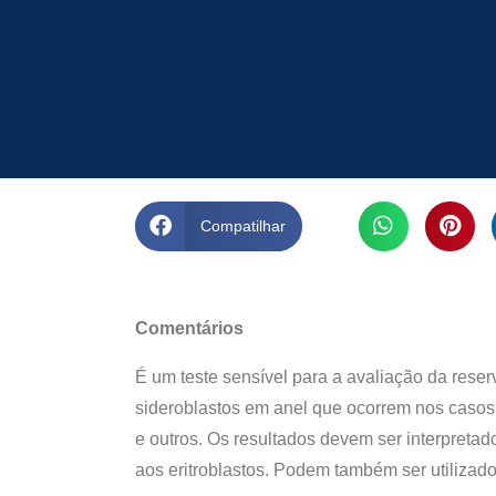
Compatilhar
Comentários
É um teste sensível para a avaliação da reser
sideroblastos em anel que ocorrem nos casos 
e outros. Os resultados devem ser interpretad
aos eritroblastos. Podem também ser utilizado