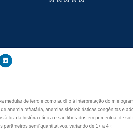
va medular de ferro e como auxílio à interpretação do mielogra
de anemia refratária, anemias sideroblásticas congênitas e ad
os à luz da história clínica e são liberados em percentual de si
s parâmetros semi”quantitativos, variando de 1+ a 4+: