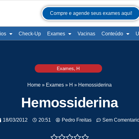
Compre e agende seus exames aqui!
ios
Check-Up
Exames
Vacinas
Conteúdo
U
Exames
,
H
Home
»
Exames
»
H
»
Hemossiderina
Hemossiderina
18/03/2012
20:51
Pedro Freitas
Sem Comentari




