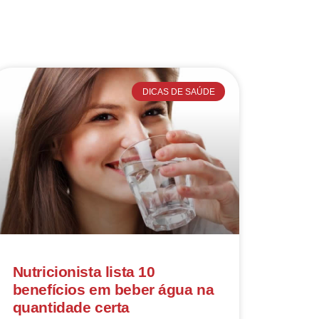
DICAS DE SAÚDE
Nutricionista lista 10
benefícios em beber água na
quantidade certa