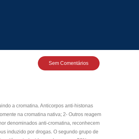
Sem Comentários
indo a cromatina. Anticorpos anti-histonas
somente na cromatina nativa; 2- Outros reagem
lhor denominados anti-cromatina, reconhecem
pus induzido por drogas. O segundo grupo de