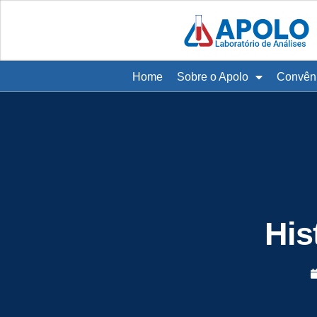
Home
Sobre o Apolo
Convên
His