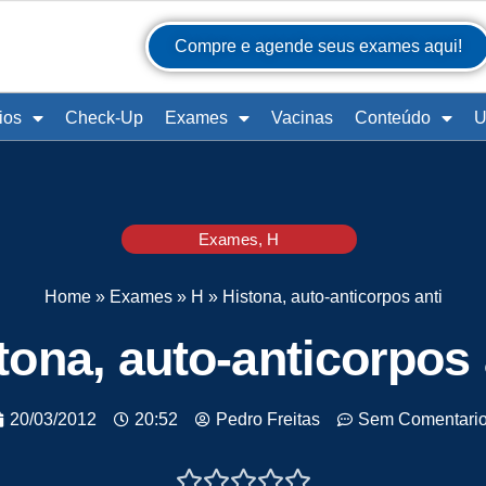
Compre e agende seus exames aqui!
ios
Check-Up
Exames
Vacinas
Conteúdo
U
Exames
,
H
Home
»
Exames
»
H
»
Histona, auto-anticorpos anti
tona, auto-anticorpos 
20/03/2012
20:52
Pedro Freitas
Sem Comentari




