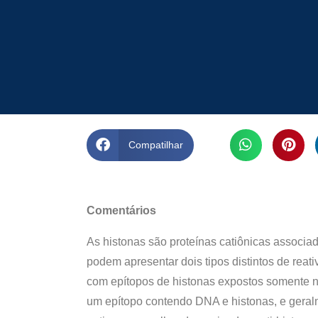
Compatilhar
Comentários
As histonas são proteínas catiônicas associa
podem apresentar dois tipos distintos de rea
com epítopos de histonas expostos somente n
um epítopo contendo DNA e histonas, e geral