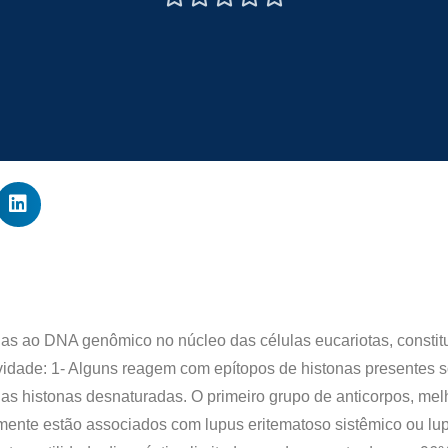
das ao DNA genômico no núcleo das células eucariotas, constitu
tividade: 1- Alguns reagem com epítopos de histonas presentes 
as histonas desnaturadas. O primeiro grupo de anticorpos, me
mente estão associados com lupus eritematoso sistêmico ou lu