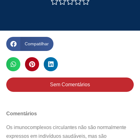





Compatilhar
Sem Comentários
Comentários
Os imunocomplexos circulantes não são normalmente
expressos em indivíduos saudáveis, mas são