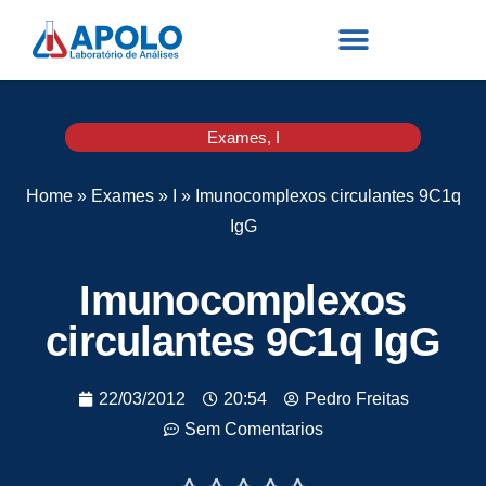
Exames
,
I
Home
»
Exames
»
I
»
Imunocomplexos circulantes 9C1q
IgG
Imunocomplexos
circulantes 9C1q IgG
22/03/2012
20:54
Pedro Freitas
Sem Comentarios