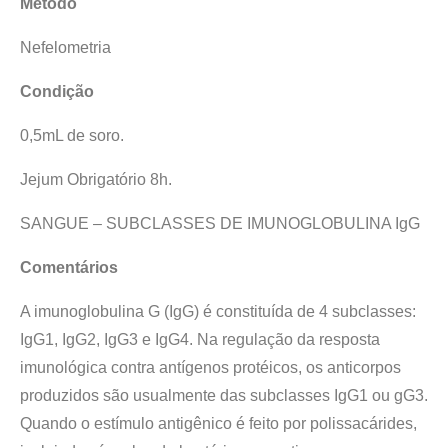
Método
Nefelometria
Condição
0,5mL de soro.
Jejum Obrigatório 8h.
SANGUE – SUBCLASSES DE IMUNOGLOBULINA IgG
Comentários
A imunoglobulina G (IgG) é constituída de 4 subclasses:
IgG1, IgG2, IgG3 e IgG4. Na regulação da resposta
imunológica contra antígenos protéicos, os anticorpos
produzidos são usualmente das subclasses IgG1 ou gG3.
Quando o estímulo antigênico é feito por polissacárides,