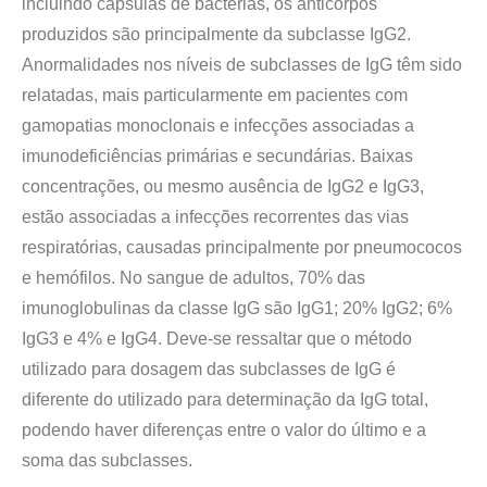
incluindo cápsulas de bactérias, os anticorpos
produzidos são principalmente da subclasse IgG2.
Anormalidades nos níveis de subclasses de IgG têm sido
relatadas, mais particularmente em pacientes com
gamopatias monoclonais e infecções associadas a
imunodeficiências primárias e secundárias. Baixas
concentrações, ou mesmo ausência de IgG2 e IgG3,
estão associadas a infecções recorrentes das vias
respiratórias, causadas principalmente por pneumococos
e hemófilos. No sangue de adultos, 70% das
imunoglobulinas da classe IgG são IgG1; 20% IgG2; 6%
IgG3 e 4% e IgG4. Deve-se ressaltar que o método
utilizado para dosagem das subclasses de IgG é
diferente do utilizado para determinação da IgG total,
podendo haver diferenças entre o valor do último e a
soma das subclasses.