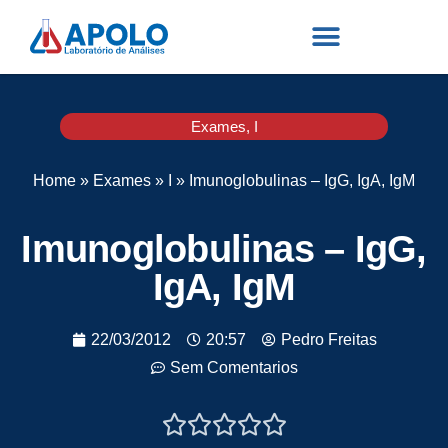
Exames
,
I
Home
»
Exames
»
I
»
Imunoglobulinas – IgG, IgA, IgM
Imunoglobulinas – IgG,
IgA, IgM
22/03/2012
20:57
Pedro Freitas
Sem Comentarios




