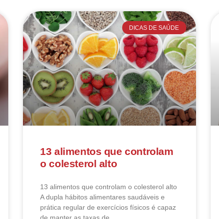
DICAS DE SAÚDE
13 alimentos que controlam
o colesterol alto
13 alimentos que controlam o colesterol alto​
A dupla hábitos alimentares saudáveis e
prática regular de exercícios físicos é capaz
de manter as taxas de