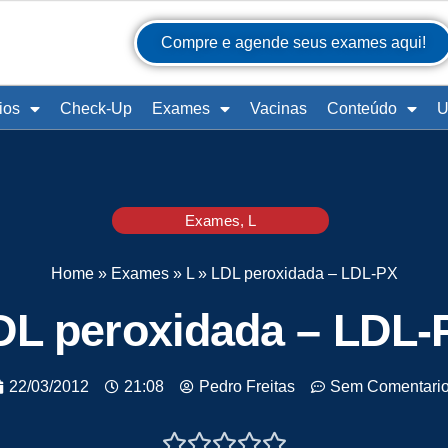
Compre e agende seus exames aqui!
ios
Check-Up
Exames
Vacinas
Conteúdo
U
Exames
,
L
Home
»
Exames
»
L
»
LDL peroxidada – LDL-PX
DL peroxidada – LDL-
22/03/2012
21:08
Pedro Freitas
Sem Comentari




