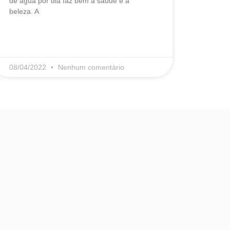
de água por dia faz bem à saúde e à
beleza. A
LEIA MAIS
08/04/2022
Nenhum comentário