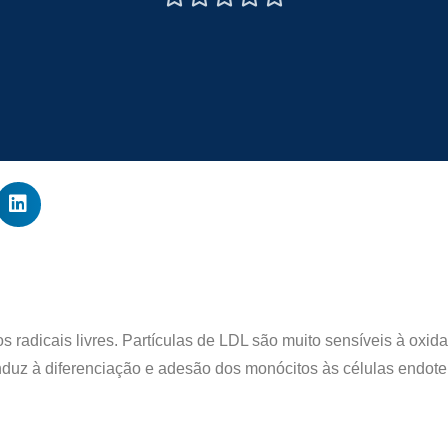
 radicais livres. Partículas de LDL são muito sensíveis à oxida
induz à diferenciação e adesão dos monócitos às células endote