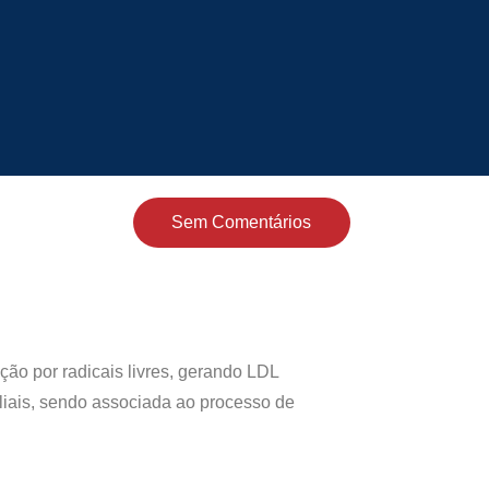
Sem Comentários
ção por radicais livres, gerando LDL
liais, sendo associada ao processo de