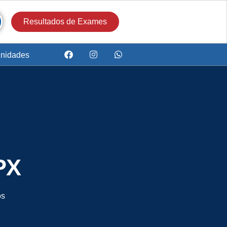
Resultados de Exames
nidades
PX
os