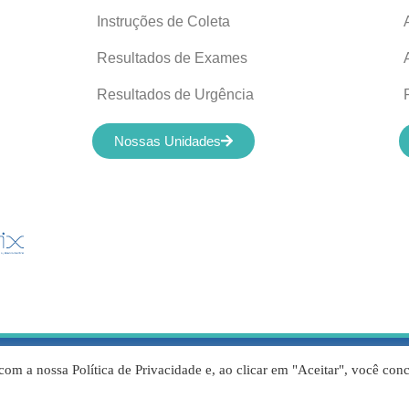
Instruções de Coleta
Resultados de Exames
Resultados de Urgência
Nossas Unidades
servados © 2012-2022 Laboratório de Análises Apolo Ltda – 00.421.6
com a nossa Política de Privacidade e, ao clicar em "Aceitar", você con
Responsável Técnico – Dr. Flavio Reis de Abreu CRFMG14317