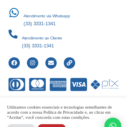
Atendimento via Whatsapp
(33) 3331-1341
Atendimento ao Cliente
(33) 3331-1341
Utilizamos cookies essenciais e tecnologias semelhantes de
acordo com a nossa Política de Privacidade e, ao clicar em
Direitos Reservados © 2012-2022 Laboratório de Análises Apolo
"Aceitar", você concorda com estas condições.
Ltda – 00.421.604/0001-01 |