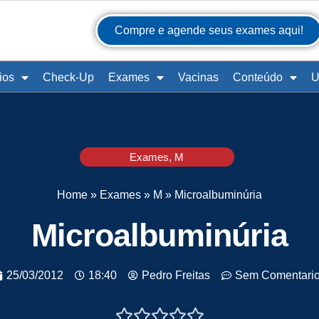
Compre e agende seus exames aqui!
ios
Check-Up
Exames
Vacinas
Conteúdo
U
Exames
,
M
Home
»
Exames
»
M
»
Microalbuminúria
Microalbuminúria
25/03/2012
18:40
Pedro Freitas
Sem Comentari




