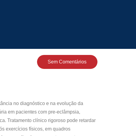
Sem Comentários
ância no diagnóstico e na evolução da
núria em pacientes com pre-eclâmpsia,
ca. Tratamento clínico rigoroso pode retardar
s exercícios físicos, em quadros