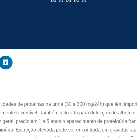
dades de proteínas na urina (30 a 300 mg/24h) que têm import
cialmente reversível. Também utilizada para detecção de albumi
 geral, prediz em 1 a 5 anos o aparecimento de proteinúria fran
núria. Excreção elevada pode ser encontrada em grávidas, apó