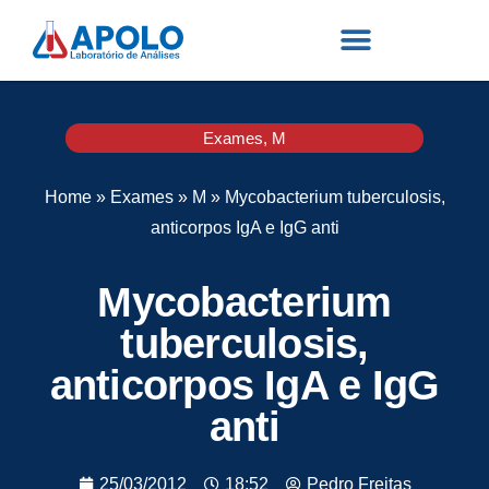
Exames
,
M
Home
»
Exames
»
M
»
Mycobacterium tuberculosis,
anticorpos IgA e IgG anti
Mycobacterium
tuberculosis,
anticorpos IgA e IgG
anti
25/03/2012
18:52
Pedro Freitas