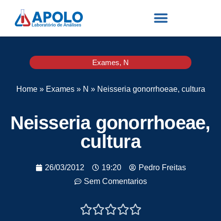
Exames
,
N
Home
»
Exames
»
N
»
Neisseria gonorrhoeae, cultura
Neisseria gonorrhoeae,
cultura
26/03/2012
19:20
Pedro Freitas
Sem Comentarios




