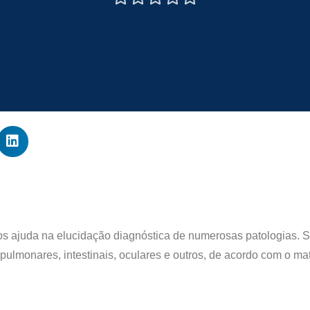
sos ajuda na elucidação diagnóstica de numerosas patologias. 
, pulmonares, intestinais, oculares e outros, de acordo com o m