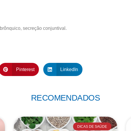
 brônquico, secreção conjuntival.
Pinterest
LinkedIn
RECOMENDADOS
DICAS DE SAÚDE