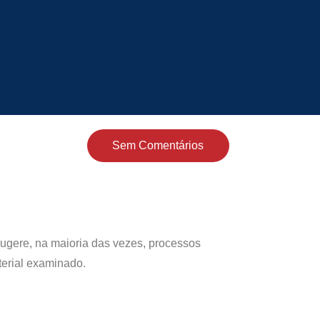
Sem Comentários
Sugere, na maioria das vezes, processos
aterial examinado.