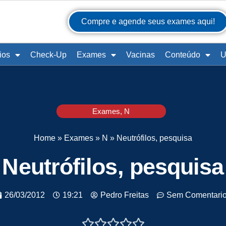
Compre e agende seus exames aqui!
ios
Check-Up
Exames
Vacinas
Conteúdo
U
Exames
,
N
Home
»
Exames
»
N
»
Neutrófilos, pesquisa
Neutrófilos, pesquisa
26/03/2012
19:21
Pedro Freitas
Sem Comentari




