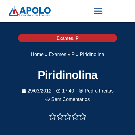
Exames
,
P
Home
»
Exames
»
P
»
Piridinolina
Piridinolina
29/03/2012
17:40
Pedro Freitas
Sem Comentarios




