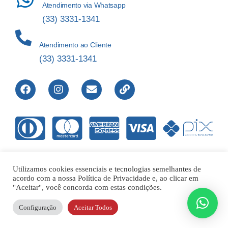
Atendimento via Whatsapp
(33) 3331-1341
Atendimento ao Cliente
(33) 3331-1341
Utilizamos cookies essenciais e tecnologias semelhantes de
acordo com a nossa Política de Privacidade e, ao clicar em
Direitos Reservados © 2012-2022 Laboratório de Análises Apolo
"Aceitar", você concorda com estas condições.
Ltda – 00.421.604/0001-01 |
Configuração
Aceitar Todos
Responsável Técnico – Dr. Flavio Reis de Abreu CRFMG14317