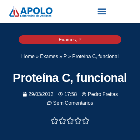
Exames
,
P
Home
»
Exames
»
P
»
Proteína C, funcional
Proteína C, funcional
29/03/2012
17:58
Pedro Freitas
Sem Comentarios




