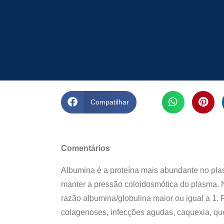
Compatilhar
Comentários
Albumina é a proteína mais abundante no plas
manter a pressão coloidosmótica do plasma. 
razão albumina/globulina maior ou igual a 1.
colagenoses, infecções agudas, caquexia, que