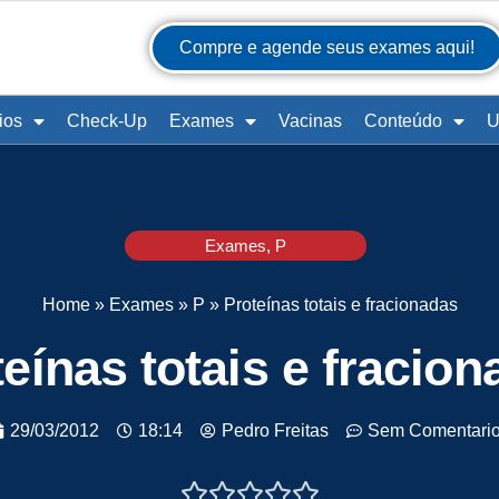
Compre e agende seus exames aqui!
ios
Check-Up
Exames
Vacinas
Conteúdo
U
Exames
,
P
Home
»
Exames
»
P
»
Proteínas totais e fracionadas
eínas totais e fracio
29/03/2012
18:14
Pedro Freitas
Sem Comentari




