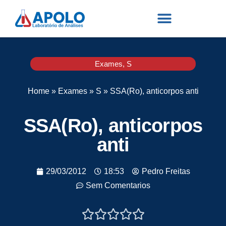
Exames
,
S
Home
»
Exames
»
S
»
SSA(Ro), anticorpos anti
SSA(Ro), anticorpos
anti
29/03/2012
18:53
Pedro Freitas
Sem Comentarios




